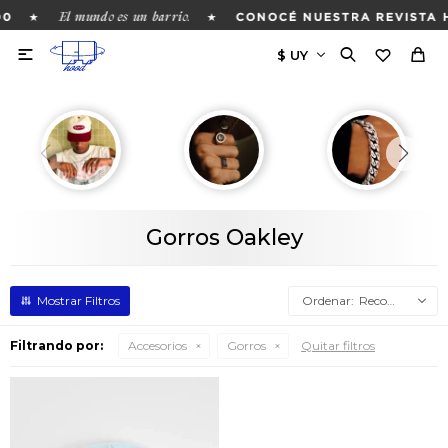
El mundo es un barrio.
★
★
00
CONOCÉ NUESTRA REVISTA 

Gorros Oakley
Recomendados
Filtrando por:
Accesorios
Gorros
Quitar filtros