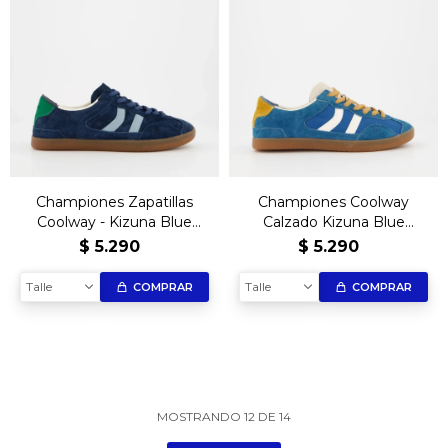
Championes Zapatillas
Championes Coolway
Coolway - Kizuna Blue
Calzado Kizuna Blue
Shadow
Wonder – Edición Exclusiva
$
5.290
$
5.290
Talle
Talle
COMPRAR
COMPRAR
MOSTRANDO
12
DE
14