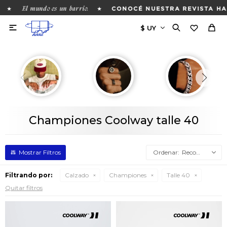
El mundo es un barrio.
★
★
CONOCÉ NUESTRA REVISTA HAC

Championes Coolway talle 40
Recomendados
Filtrando por:
Calzado
Championes
Talle 40
Quitar filtros