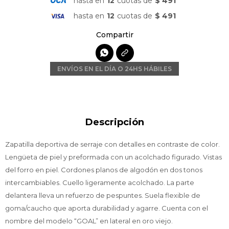
hasta en
12
cuotas de
$ 491
hasta en
12
cuotas de
$ 491

ENVÍOS EN EL DÍA O 24HS HÁBILES
Descripción
Zapatilla deportiva de serraje con detalles en contraste de color.
Lengüeta de piel y preformada con un acolchado figurado. Vistas
del forro en piel. Cordones planos de algodón en dos tonos
intercambiables. Cuello ligeramente acolchado. La parte
delantera lleva un refuerzo de pespuntes. Suela flexible de
goma/caucho que aporta durabilidad y agarre. Cuenta con el
nombre del modelo “GOAL” en lateral en oro viejo.