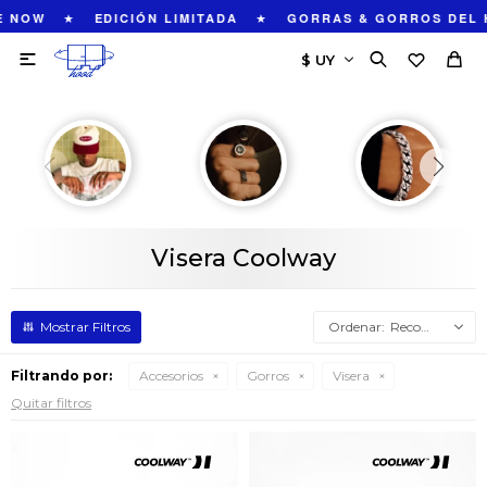
★
★
 NOW
EDICIÓN LIMITADA
GORRAS & GORROS DEL 

Visera Coolway
Recomendados
Filtrando por:
Accesorios
Gorros
Visera
Quitar filtros