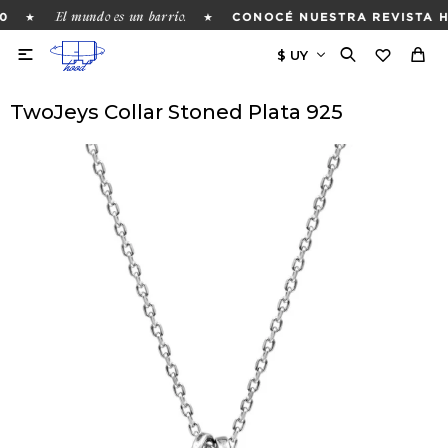
El mundo es un barrio.
★
★
0
CONOCÉ NUESTRA REVISTA H

TwoJeys Collar Stoned Plata 925