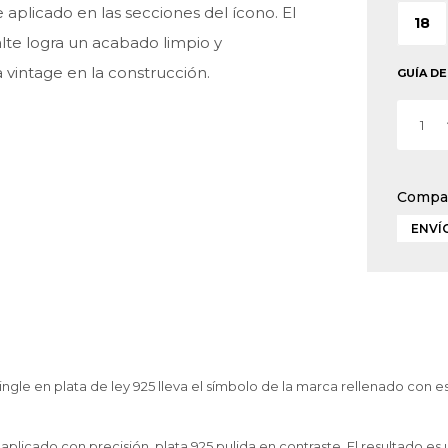
aplicado en las secciones del ícono. El
18
alte logra un acabado limpio y
 vintage en la construcción.
GUÍA DE
1
ENVÍO
ngle en plata de ley 925 lleva el símbolo de la marca rellenado con e
aplicado con precisión, plata 925 pulida en contraste. El resultado es