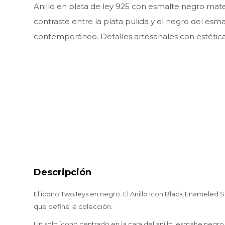
Anillo en plata de ley 925 con esmalte negro mate 
contraste entre la plata pulida y el negro del esm
contemporáneo. Detalles artesanales con estética
Descripción
El ícono TwoJeys en negro. El Anillo Icon Black Enameled Si
que define la colección.
Un solo ícono centrado en la cara del anillo, esmalte negro 