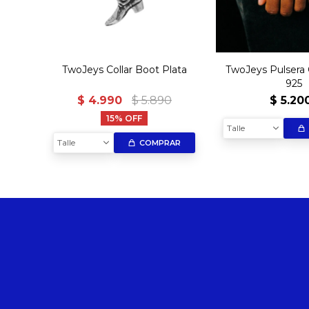
TwoJeys Collar Boot Plata
TwoJeys Pulsera 
925
$
4.990
$
5.890
$
5.20
15
Talle
Talle
COMPRAR