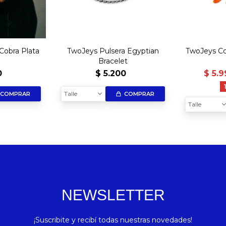
Cobra Plata
TwoJeys Pulsera Egyptian
TwoJeys Col
Bracelet
0
$
5.200
$
5.9
Talle
COMPRAR
COMPRAR
Talle
NEWSLETTER
¡Suscribite y recibí todas nuestras novedades!