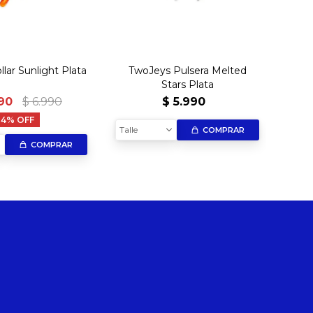
lar Sunlight Plata
TwoJeys Pulsera Melted
Stars Plata
90
$
6.990
$
5.990
14
Talle
Talle
COMPRAR
COMPRAR