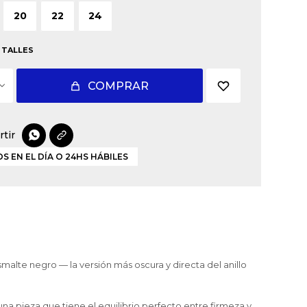
20
22
24
 TALLES
COMPRAR

S EN EL DÍA O 24HS HÁBILES
smalte negro — la versión más oscura y directa del anillo
 una pieza que tiene el equilibrio perfecto entre firmeza y