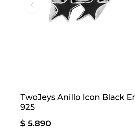
TwoJeys Anillo Icon Black E
925
$
5.890