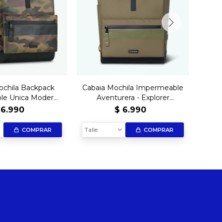
ochila Backpack
Cabaia Mochila Impermeable
Caba
le Unica Moderna
Aventurera - Explorer
L
a De Por Vida -
Grenoble
6.990
$
6.990
orer Puebla
Talle
Talle
COMPRAR
COMPRAR