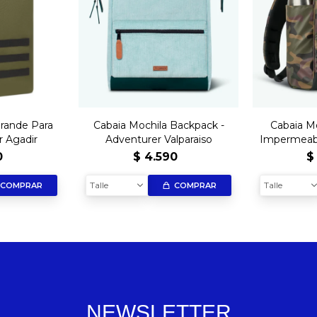
Grande Para
Cabaia Mochila Backpack -
Cabaia M
er Agadir
Adventurer Valparaiso
Impermeab
Garanti
0
$
4.590
$
Expl
Talle
Talle
COMPRAR
COMPRAR
NEWSLETTER