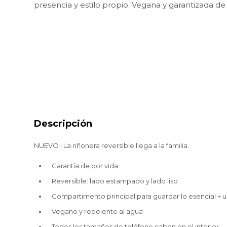
presencia y estilo propio. Vegana y garantizada de 
Descripción
NUEVO ! La riñonera reversible llega a la familia.
Garantía de por vida
Reversible: lado estampado y lado liso
Compartimento principal para guardar lo esencial + un
Vegano y repelente al agua
Todos los tamaños de teléfono caben en el interior.