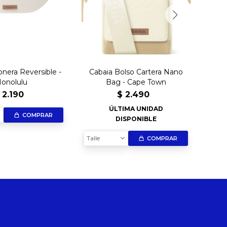
onera Reversible -
Cabaia Bolso Cartera Nano
Ca
onolulu
Bag - Cape Town
2.190
$
2.490
ÚLTIMA UNIDAD
Talle
COMPRAR
DISPONIBLE
Talle
COMPRAR