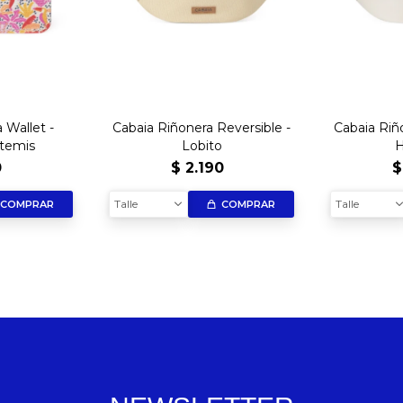
a Wallet -
Cabaia Riñonera Reversible -
Cabaia Riñ
rtemis
Lobito
H
0
$
2.190
$
Talle
Talle
COMPRAR
COMPRAR