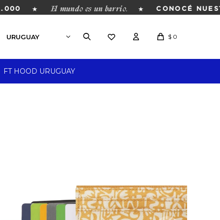
El mundo es un barrio.
★
★
00
CONOCÉ NUESTRA
$
0
FT HOOD URUGUAY