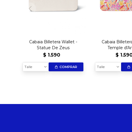
Cabaia Billetera Wallet -
Cabaia Billeter
Statue De Zeus
Temple d'A
$
1.590
$
1.59
Talle
Talle
COMPRAR