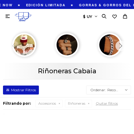
★
★
 NOW
EDICIÓN LIMITADA
GORRAS & GORROS DEL 

Riñoneras Cabaia
Recomendados
Filtrando por:
Accesorios
Riñoneras
Quitar filtros