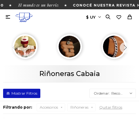
El mundo es un barrio.
★
★
0
CONOCÉ NUESTRA REVISTA H

Riñoneras Cabaia
Recomendados
Filtrando por:
Accesorios
Riñoneras
Quitar filtros