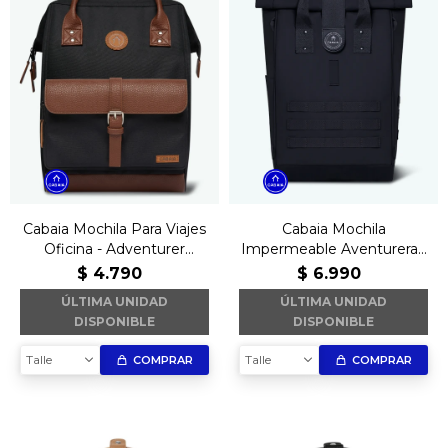
Cabaia Mochila Para Viajes
Cabaia Mochila
Oficina - Adventurer
Impermeable Aventurera -
Managua
Explorer Wellington
$
4.790
$
6.990
ÚLTIMA UNIDAD
ÚLTIMA UNIDAD
DISPONIBLE
DISPONIBLE
Talle
Talle
COMPRAR
COMPRAR