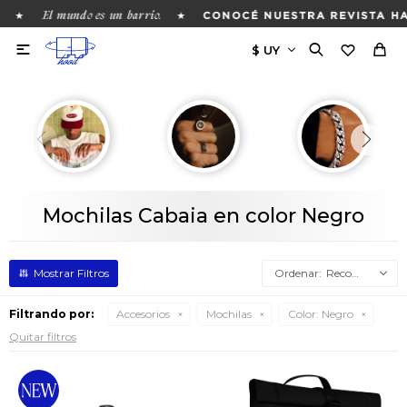
El mundo es un barrio.
★
★
CONOCÉ NUESTRA REVISTA HA

Mochilas Cabaia en color Negro
Recomendados
Filtrando por:
Accesorios
Mochilas
Color:
Negro
Quitar filtros