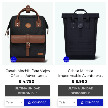
Cabaia Mochila Para Viajes
Cabaia Mochila
Oficina - Adventurer
Impermeable Aventurera -
Managua
Explorer Wellington
$
4.790
$
6.990
ÚLTIMA UNIDAD
ÚLTIMA UNIDAD
DISPONIBLE
DISPONIBLE
Talle
Talle
COMPRAR
COMPRAR