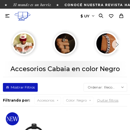
El mundo es un barrio.
★
★
CONOCÉ NUESTRA REVISTA HAC

Accesorios Cabaia en color Negro
Recomendados
Filtrando por:
Accesorios
Color:
Negro
Quitar filtros