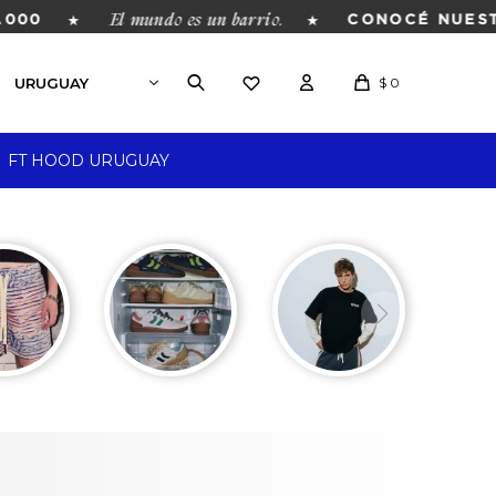
El mundo es un barrio.
★
★
000
CONOCÉ NUESTR
$
0
FT HOOD URUGUAY