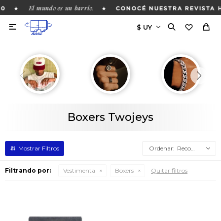
El mundo es un barrio.
★
★
0
CONOCÉ NUESTRA REVISTA 

Boxers Twojeys
Recomendados
Filtrando por:
Vestimenta
Boxers
Quitar filtros