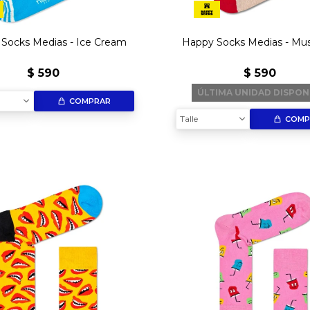
Socks Medias - Ice Cream
Happy Socks Medias - M
$
590
$
590
ÚLTIMA UNIDAD DISPON
COMPRAR
Talle
COMP