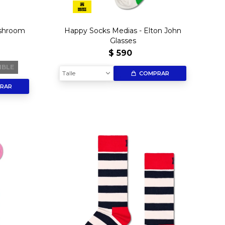
ushroom
Happy Socks Medias - Elton John
Glasses
$
590
IBLE
Talle
COMPRAR
RAR