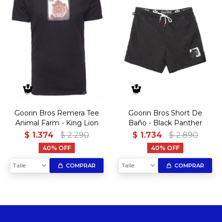
Goorin Bros Remera Tee
Goorin Bros Short De
Animal Farm - King Lion
Baño - Black Panther
$
1.374
$
2.290
$
1.734
$
2.890
40
40
Talle
Talle
COMPRAR
COMPRAR