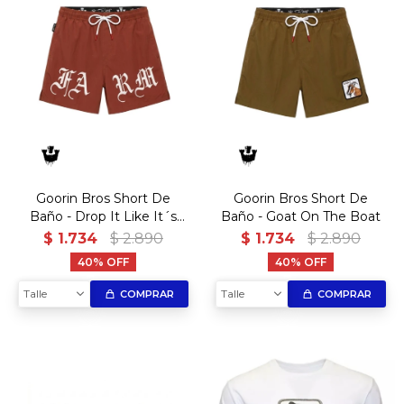
Goorin Bros Short De
Goorin Bros Short De
Baño - Drop It Like It´s
Baño - Goat On The Boat
Yacht
$
1.734
$
2.890
$
1.734
$
2.890
40
40
Talle
Talle
COMPRAR
COMPRAR