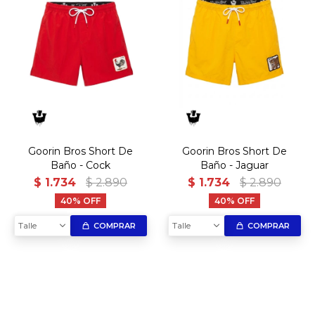
Goorin Bros Short De
Goorin Bros Short De
Baño - Cock
Baño - Jaguar
$
1.734
$
2.890
$
1.734
$
2.890
40
40
Talle
Talle
COMPRAR
COMPRAR