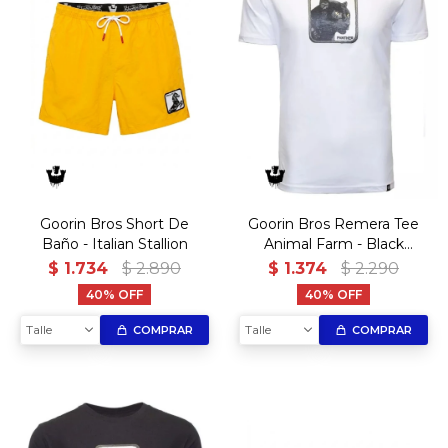
Goorin Bros Short De
Goorin Bros Remera Tee
Baño - Italian Stallion
Animal Farm - Black
Panther
$
1.734
$
2.890
$
1.374
$
2.290
40
40
Talle
Talle
COMPRAR
COMPRAR