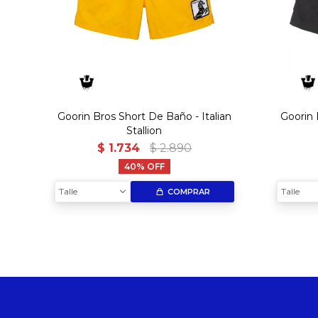
Goorin Bros Short De Baño - Italian
Goorin 
Stallion
$
1.734
$
2.890
40
Talle
Talle
COMPRAR