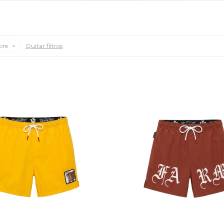
re
Quitar filtros