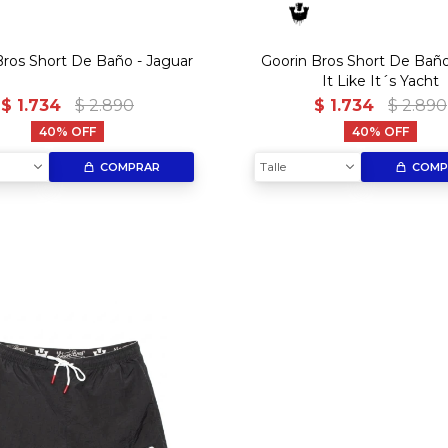
Bros Short De Baño - Jaguar
Goorin Bros Short De Baño
It Like It´s Yacht
$
1.734
$
2.890
$
1.734
$
2.890
40
40
Talle
COMPRAR
COMP