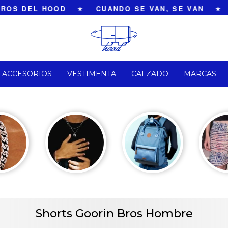
OS DEL HOOD
★
CUANDO SE VAN, SE VAN
★
ACCESORIOS
VESTIMENTA
CALZADO
MARCAS
Shorts Goorin Bros Hombre