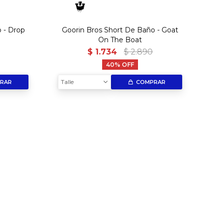
 - Drop
Goorin Bros Short De Baño - Goat
On The Boat
$
1.734
$
2.890
40
Talle
RAR
COMPRAR