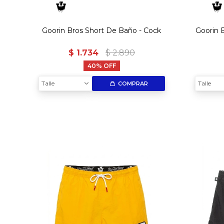
Goorin Bros Short De Baño - Cock
Goorin 
$
1.734
$
2.890
40
Talle
Talle
COMPRAR