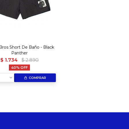
Bros Short De Baño - Black
Panther
$
1.734
$
2.890
40
COMPRAR