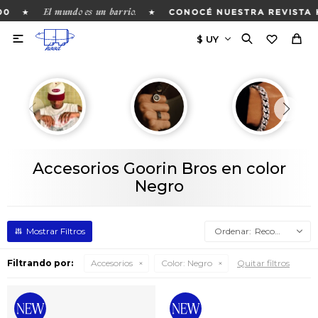
El mundo es un barrio.
★
★
0
CONOCÉ NUESTRA REVISTA H

Accesorios Goorin Bros en color
Negro
Recomendados
Filtrando por:
Accesorios
Color:
Negro
Quitar filtros