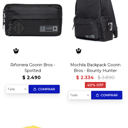
Riñonera Goorin Bros -
Mochila Backpack Goorin
Spotted
Bros - Bounty Hunter
$
2.490
$
2.334
$
3.890
40
Talle
COMPRAR
Talle
COMPRAR