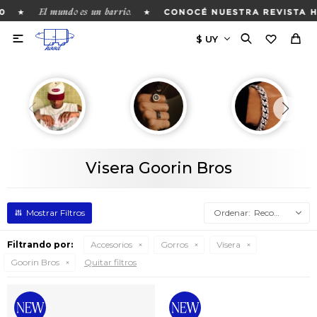
El mundo es un barrio.
★
★
0
CONOCÉ NUESTRA REVISTA H

Visera Goorin Bros
Recomendados
Filtrando por:
Accesorios
Gorros
Visera
Goorin Bros
Quitar filtros