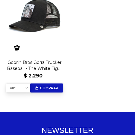
Goorin Bros Gorra Trucker
Baseball - The White Tiger
- BLK
$
2.290
Talle
COMPRAR
NEWSLETTER