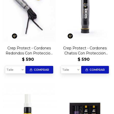
Crep Protect - Cordones
Crep Protect - Cordones
Redondos Con Proteccion
Chatos Con Proteccion
Antimancha
Antimancha
$
590
$
590
Talle
Talle
COMPRAR
COMPRAR