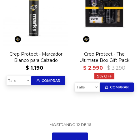
Crep Protect - Marcador
Crep Protect - The
Blanco para Calzado
Ultimate Box Gift Pack
$
1.190
$
2.990
$
3.290
9
Talle
COMPRAR
Talle
COMPRAR
MOSTRANDO
12
DE
16