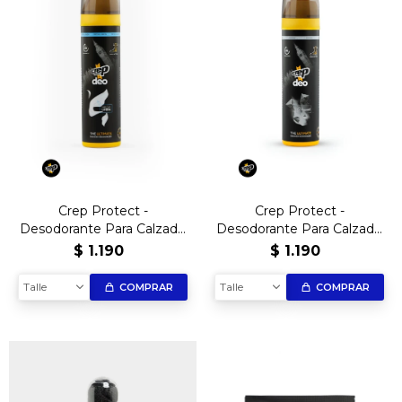
Crep Protect -
Crep Protect -
Desodorante Para Calzado
Desodorante Para Calzado
Aroma Lino Fresco
Aroma Vainilla
$
1.190
$
1.190
Talle
Talle
COMPRAR
COMPRAR