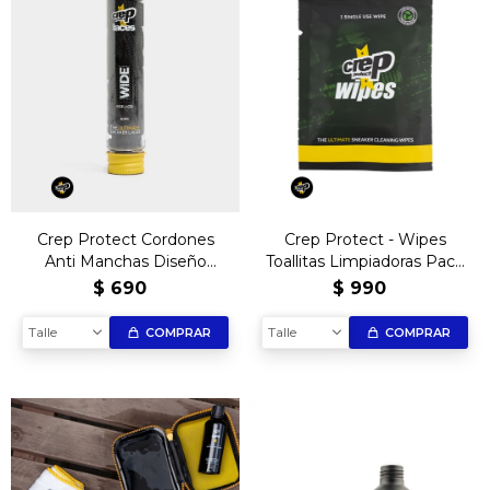
Crep Protect Cordones
Crep Protect - Wipes
Anti Manchas Diseño
Toallitas Limpiadoras Pack
Ancho - Negros
50
$
690
$
990
Talle
Talle
COMPRAR
COMPRAR