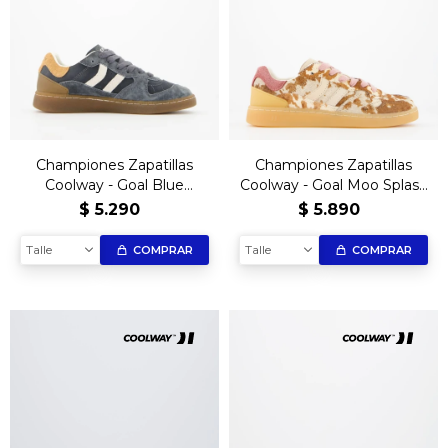
Championes Zapatillas
Championes Zapatillas
Coolway - Goal Blue
Coolway - Goal Moo Splash
Horizon
Edición Limitada
$
5.290
$
5.890
Talle
Talle
COMPRAR
COMPRAR