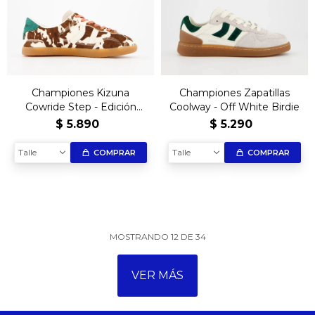
Championes Kizuna
Championes Zapatillas
Cowride Step - Edición
Coolway - Off White Birdie
limitada
$
5.890
$
5.290
Talle
Talle
COMPRAR
COMPRAR
MOSTRANDO
12
DE
34
VER MÁS