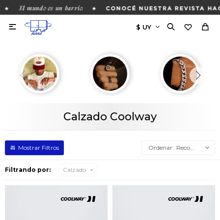
El mundo es un barrio.
★
★
CONOCÉ NUESTRA REVISTA HAC

Calzado Coolway
Recomendados
Filtrando por:
Calzado