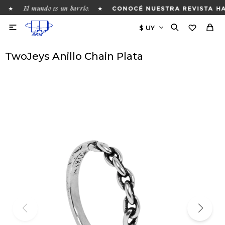
El mundo es un barrio.
★
★
CONOCÉ NUESTRA REVISTA HA

TwoJeys Anillo Chain Plata