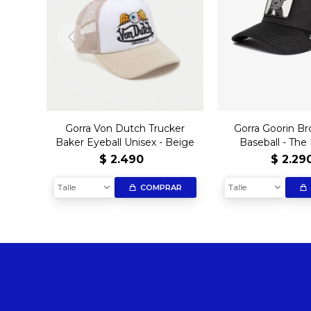
Gorra Von Dutch Trucker
Gorra Goorin Br
Baker Eyeball Unisex - Beige
Baseball - The
Bulldog - 
$
2.490
$
2.29
Talle
Talle
COMPRAR