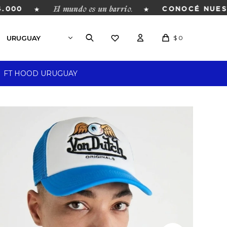
El mundo es un barrio.
★
★
00
CONOCÉ NUESTRA
$
0
FT HOOD URUGUAY