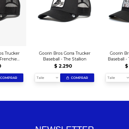
os Trucker
Goorin Bros Gorra Trucker
Goorin Br
 Frenchie
Baseball - The Stallion
Baseball -
Negro
0
$
2.290
$
Talle
Talle
COMPRAR
COMPRAR