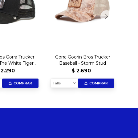
os Gorra Trucker
Gorra Goorin Bros Trucker
Gor
 The White Tiger -
Baseball - Storm Stud
B
BLK
2.290
$
2.690
Talle
Talle
COMPRAR
COMPRAR