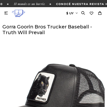
El mundo es un barrio.
★
★
0
CONOCÉ NUESTRA REVISTA H

Gorra Goorin Bros Trucker Baseball -
Truth Will Prevail