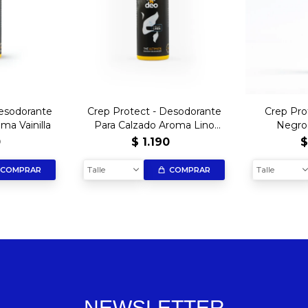
Desodorante
Crep Protect - Desodorante
Crep Pro
ma Vainilla
Para Calzado Aroma Lino
Negro 
Fresco
0
$
1.190
Talle
Talle
COMPRAR
COMPRAR
NEWSLETTER