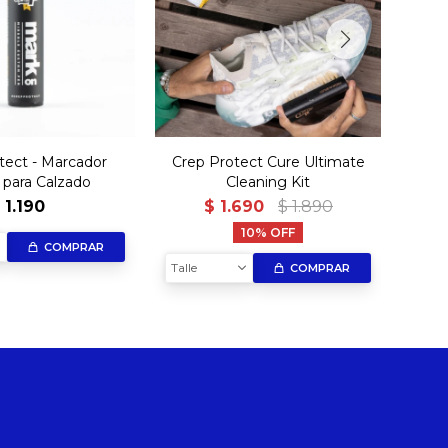
tect - Marcador
Crep Protect Cure Ultimate
Crep
para Calzado
Cleaning Kit
$
1.190
$
1.690
$
1.890
10
COMPRAR
Talle
Talle
COMPRAR