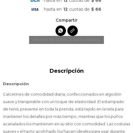
hasta en
12
cuotas de
$ 66
hasta en
12
cuotas de
$ 66

ENVÍOS EN EL DÍA O 24HS HÁBILES
Descripción
Descripción
Calcetines de comodidad diaria, confeccionados en algodón
suave y transpirable con un toque de elasticidad. El estampado
de tenis, presente en toda la prenda, está tejido en la tela para
mantener los detalles por más tiempo, mientras que los puños
acanalados los mantienen en su sitio con comodidad. Las costuras
suaves y el tacto acolchado los hacen ideales para usar durante