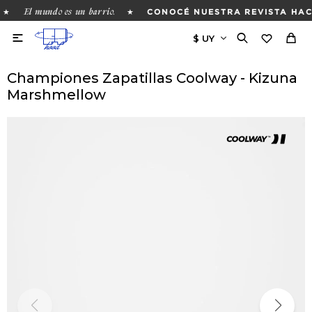
El mundo es un barrio.
★
★
CONOCÉ NUESTRA REVISTA HACI

Championes Zapatillas Coolway - Kizuna
Marshmellow