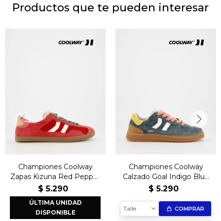
Productos que te pueden interesar
Championes Coolway
Championes Coolway
Zapas Kizuna Red Pepper
Calzado Goal Indigo Blue
– Tendencia
– Moda y comodidad
$
5.290
$
5.290
ÚLTIMA UNIDAD
Talle
COMPRAR
DISPONIBLE