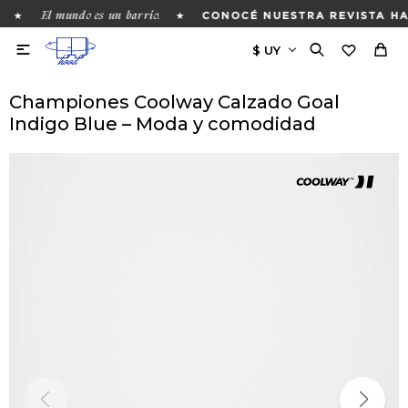
El mundo es un barrio.
★
★
CONOCÉ NUESTRA REVISTA HA

Championes Coolway Calzado Goal
Indigo Blue – Moda y comodidad