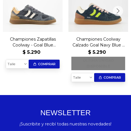
Championes Zapatillas
Championes Coolway
Coolway - Goal Blue
Calzado Goal Navy Blue –
Horizon
Edición Exclusiva
$
5.290
$
5.290
ÚLTIMA UNIDAD
Talle
COMPRAR
DISPONIBLE
Talle
COMPRAR
NEWSLETTER
¡Suscribite y recibí todas nuestras novedades!