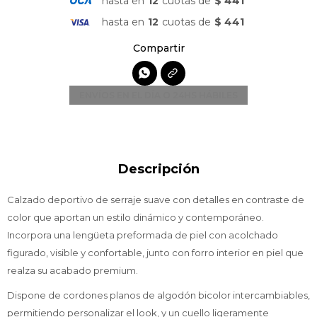
hasta en
12
cuotas de
$ 441
hasta en
12
cuotas de
$ 441

ENVÍOS EN EL DÍA O 24HS HÁBILES
Descripción
Calzado deportivo de serraje suave con detalles en contraste de
color que aportan un estilo dinámico y contemporáneo.
Incorpora una lengüeta preformada de piel con acolchado
figurado, visible y confortable, junto con forro interior en piel que
realza su acabado premium.
Dispone de cordones planos de algodón bicolor intercambiables,
permitiendo personalizar el look, y un cuello ligeramente