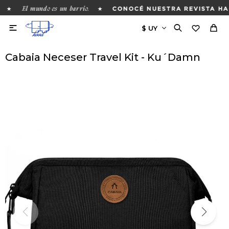
El mundo es un barrio.
★
★
CONOCÉ NUESTRA REVISTA HAC

Cabaia Neceser Travel Kit - Ku´Damn