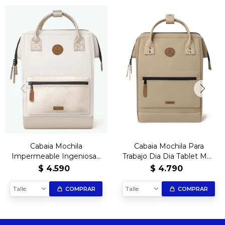
Cabaia Mochila
Cabaia Mochila Para
Impermeable Ingeniosa -
Trabajo Dia Dia Tablet Mac
Adventurer Alger
- Adventurer Fortaleza
$
4.590
$
4.790
Talle
Talle
COMPRAR
COMPRAR