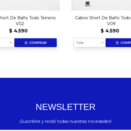
Short De Baño Todo Terreno
Cabrio Short De Baño Todo
V02
V09
$
4.590
$
4.590
Talle
COMPRAR
COMP
NEWSLETTER
¡Suscribite y recibí todas nuestras novedades!