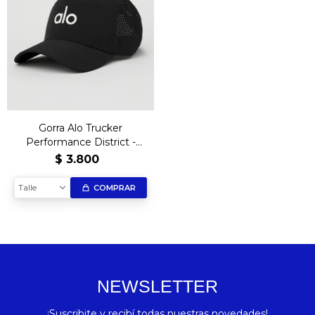
Gorra Alo Trucker
Performance District -
B&W
$
3.800
Talle
COMPRAR
NEWSLETTER
¡Suscribite y recibí todas nuestras novedades!