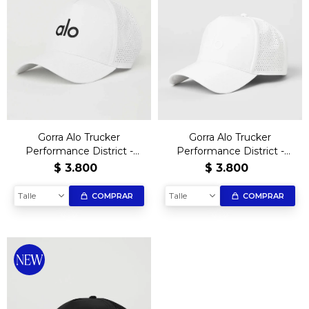
Gorra Alo Trucker
Gorra Alo Trucker
Performance District -
Performance District -
W&B
White
$
3.800
$
3.800
Talle
Talle
COMPRAR
COMPRAR