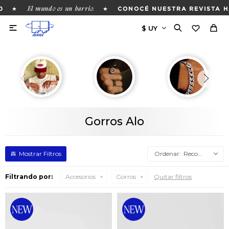
El mundo es un barrio.
★
★
0
CONOCÉ NUESTRA REVISTA H

Gorros Alo
Recomendados
Filtrando por:
Accesorios
Gorros
Quitar filtros