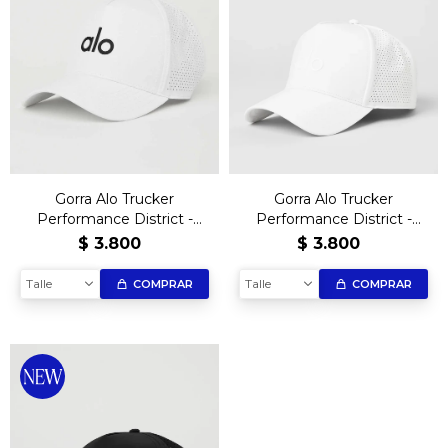
Gorra Alo Trucker
Gorra Alo Trucker
Performance District -
Performance District -
W&B
White
$
3.800
$
3.800
Talle
Talle
COMPRAR
COMPRAR