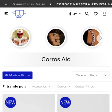
El mundo es un barrio.
★
★
CONOCÉ NUESTRA REVISTA HA

Gorros Alo
Recomendados
Filtrando por:
Accesorios
Gorros
Quitar filtros