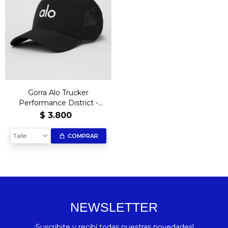
Gorra Alo Trucker
Performance District -
B&W
$
3.800
Talle
COMPRAR
NEWSLETTER
¡Suscribite y recibí todas nuestras novedades!