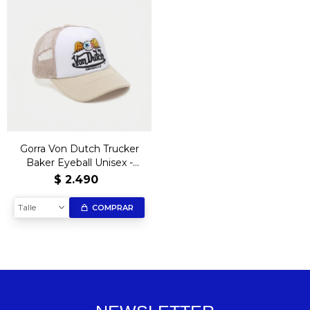
Gorra Von Dutch Trucker
Baker Eyeball Unisex -
Beige
$
2.490
Talle
COMPRAR