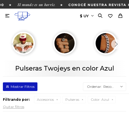
El mundo es un barrio.
★
★
00
CONOCÉ NUESTRA REVISTA 

Pulseras Twojeys en color Azul
Recomendados
Filtrando por:
Accesorios
Pulseras
Color:
Azul
Quitar filtros