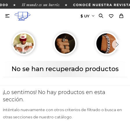
El mundo es un barrio.
★
★
000
CONOCÉ NUESTRA REVISTA

No se han recuperado productos
¡Lo sentimos! No hay productos en esta
sección.
Inténtalo nuevamente con otros criterios de filtrado o busca en
otras secciones de nuestro catálogo.