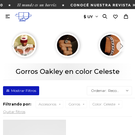
El mundo es un barrio.
★
★
0
CONOCÉ NUESTRA REVISTA H

Gorros Oakley en color Celeste
Recomendados
Filtrando por:
Accesorios
Gorros
Color:
Celeste
Quitar filtros