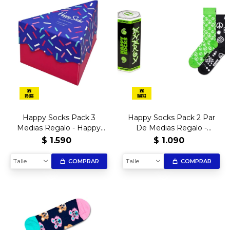
Happy Socks Pack 3
Happy Socks Pack 2 Par
Medias Regalo - Happy
De Medias Regalo -
Birthday
Energy Drink
$
1.590
$
1.090
Talle
Talle
COMPRAR
COMPRAR