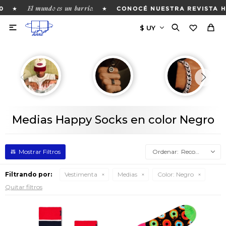
El mundo es un barrio.
★
★
CONOCÉ NUESTRA REVISTA H

Medias Happy Socks en color Negro
Recomendados
Filtrando por:
Vestimenta
Medias
Color:
Negro
Quitar filtros