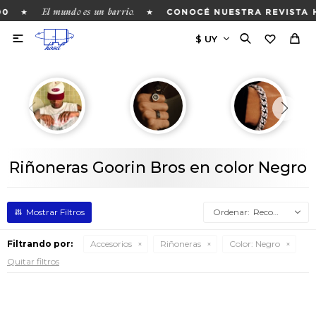
El mundo es un barrio.
★
★
00
CONOCÉ NUESTRA REVISTA 

Riñoneras Goorin Bros en color Negro
Recomendados
Filtrando por:
Accesorios
Riñoneras
Color:
Negro
Quitar filtros