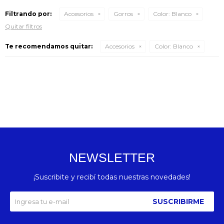
Filtrando por:
Accesorios
Gorros
Color:
Blanco
Quitar filtros
Te recomendamos quitar:
Accesorios
Color:
Blanco
NEWSLETTER
¡Suscribite y recibí todas nuestras novedades!
SUSCRIBIRME