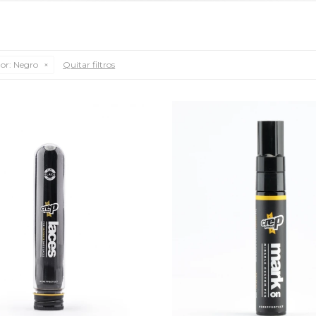
or:
Negro
Quitar filtros