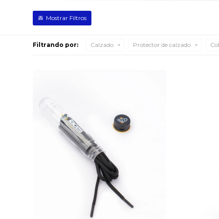
Filtrando por:
Calzado
Protector de calzado
Col