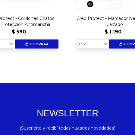
Protect - Cordones Chatos
Crep Protect - Marcador Ne
 Proteccion Antimancha
Calzado
$
590
$
1.190
Talle
COMPRAR
COMP
NEWSLETTER
¡Suscribite y recibí todas nuestras novedades!