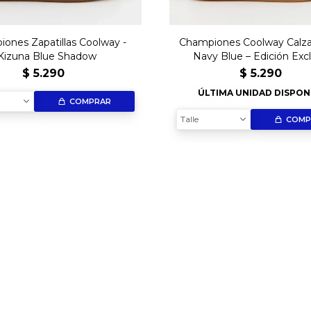
ones Zapatillas Coolway -
Championes Coolway Calza
Kizuna Blue Shadow
Navy Blue – Edición Excl
$
5.290
$
5.290
ÚLTIMA UNIDAD DISPON
COMPRAR
Talle
COMP