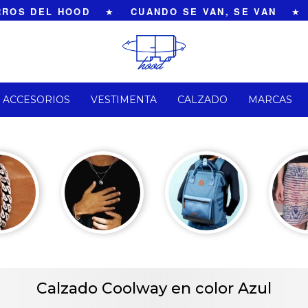
OS DEL HOOD
★
CUANDO SE VAN, SE VAN
★
ACCESORIOS
VESTIMENTA
CALZADO
MARCAS
Calzado Coolway en color Azul