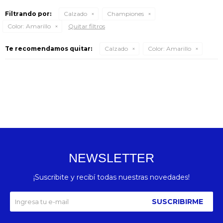
Filtrando por:
Calzado
Championes
Color:
Amarillo
Quitar filtros
Te recomendamos quitar:
Calzado
Color:
Amarillo
NEWSLETTER
¡Suscribite y recibí todas nuestras novedades!
SUSCRIBIRME