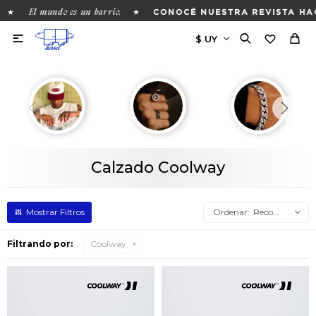
El mundo es un barrio.
★
★
CONOCÉ NUESTRA REVISTA HAC

Calzado Coolway
Recomendados
Filtrando por:
Coolway