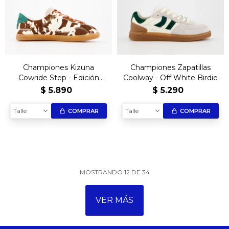
Championes Kizuna
Championes Zapatillas
Cowride Step - Edición
Coolway - Off White Birdie
limitada
$
5.890
$
5.290
Talle
Talle
COMPRAR
COMPRAR
MOSTRANDO
12
DE
34
VER MÁS