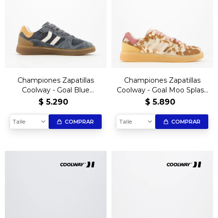
Championes Zapatillas
Championes Zapatillas
Coolway - Goal Blue
Coolway - Goal Moo Splash
Horizon
Edición Limitada
$
5.290
$
5.890
Talle
Talle
COMPRAR
COMPRAR