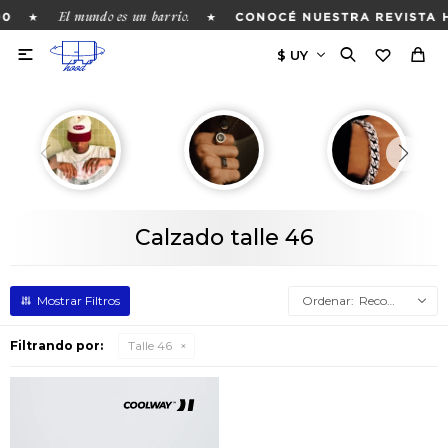
El mundo es un barrio.
★
★
00
CONOCÉ NUESTRA REVISTA 

Calzado talle 46
Recomendados
Filtrando por:
Talle 46