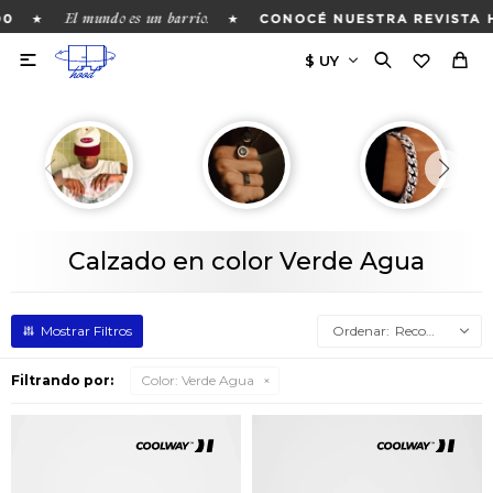
El mundo es un barrio.
★
★
0
CONOCÉ NUESTRA REVISTA H

Calzado en color Verde Agua
Recomendados
Filtrando por:
Color:
Verde Agua