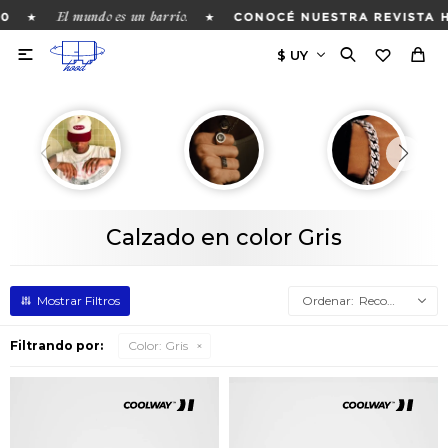
El mundo es un barrio.
★
★
0
CONOCÉ NUESTRA REVISTA H

Calzado en color Gris
Recomendados
Filtrando por:
Color:
Gris