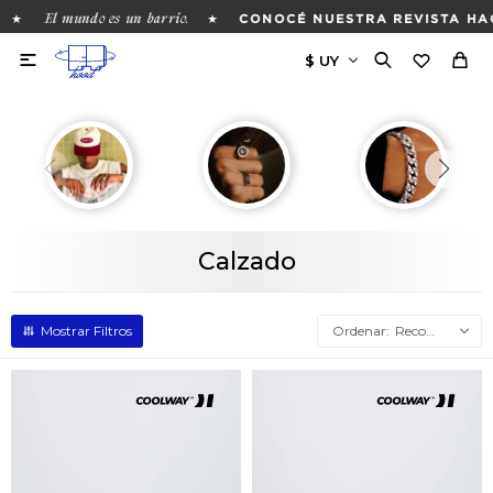
El mundo es un barrio.
★
★
CONOCÉ NUESTRA REVISTA HAC

Calzado
Recomendados