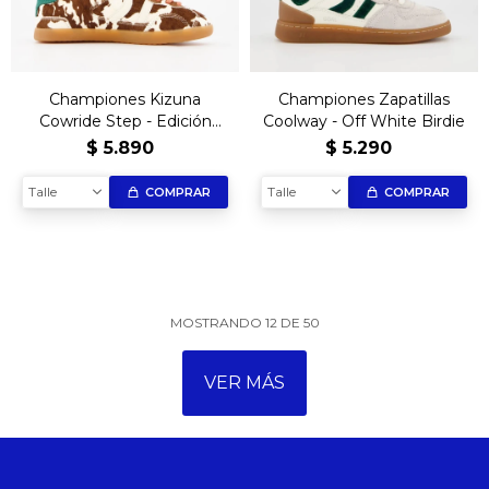
Championes Kizuna
Championes Zapatillas
Cowride Step - Edición
Coolway - Off White Birdie
limitada
$
5.890
$
5.290
Talle
Talle
COMPRAR
COMPRAR
MOSTRANDO
12
DE
50
VER MÁS