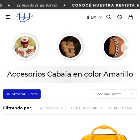
El mundo es un barrio.
★
★
0
CONOCÉ NUESTRA REVISTA H

Accesorios Cabaia en color Amarillo
Recomendados
Filtrando por:
Accesorios
Color:
Amarillo
Quitar filtros