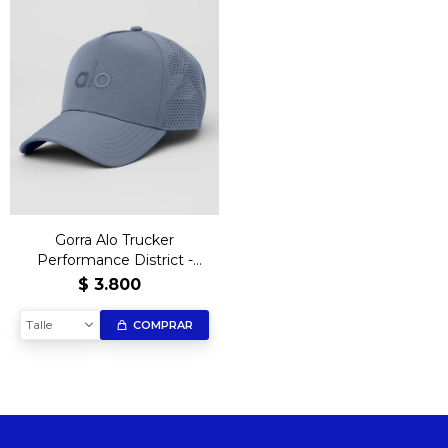
Gorra Alo Trucker
Performance District -
Gray
$
3.800
Talle
COMPRAR