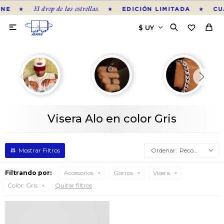
El drop de las estrellas.
★
★
★
NE
EDICIÓN LIMITADA
CU

Visera Alo en color Gris
Recomendados
Filtrando por:
Accesorios
Gorros
Visera
Color:
Gris
Quitar filtros